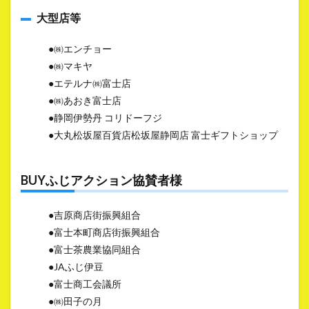
大型店等
●㈱エンチョー
●㈱マキヤ
●エテルナ㈱富士店
●㈱あおき富士店
●静岡伊勢丹 コリドーフジ
●大丸松坂屋百貨店松坂屋静岡店 富士ギフトショップ
BUYふじアクション協賛者様
●吉原商店街振興組合
●富士本町商店街振興組合
●富士茶農業協同組合
●JAふじ伊豆
●富士商工会議所
●㈱田子の月