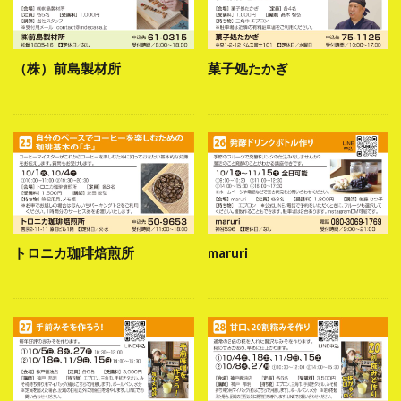
（株）前島製材所
菓子処たかぎ
トロニカ珈琲焙煎所
maruri