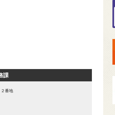
務課
８２番地