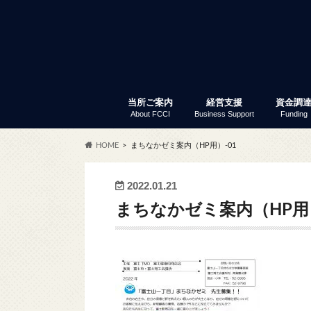
当所ご案内
経営支援
資金調
About FCCI
Business Support
Funding
入会のご案内
富士商工会議所 定款
会員サービス
アクセス
商工会議所とは
組織・事務局
当所の歴史
議員と議員選挙
部会・委員会
特定商工業者制度
富士商工会議所 事業報告
職員採用
経営支援
セミナー・イベント
創業支援
専門家窓口相談
労働保険事務代行
事業承継
記帳指導
あなたも商店主事業補助金
経営リスク対策
事業継続力強化計画策定支
補助金情報
商工振興委員
調査・統計資料
小規模
普通貸
「会員限
セ
ふ
会
共
会
商
労
会
貿
会
HOME
まちなかゼミ案内（HP用）-01
サー
2022.01.21
まちなかゼミ案内（HP用）