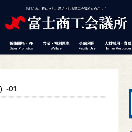
信頼され、役に立ち、満足される商工会議所をめざして
達
販路開拓・PR
共済・福利厚生
会館利用
人材採用・育成
Sales Promotion
Welfare
Facility Use
Human Resources
援
事業者経営改善資金
付
定」 連携融資
ミナー・イベント
じさん得々クーポン
議所ニュース（情報ポケット便）
済・福利厚生
館利用
工会議所ＷＥＢセミナー
働保険事務代行
員サービス プレスリリース配信
易関係証明
報誌掲載パズル応募
会員企業ＷＥＢ検索
富士ブランド認定
富士市産業まつり 商工フェア
会議所ニュース（情報ポケット便）
経営発達支援計画
経営革新
生命共済「Newふじさん共済」
特定退職金共済
健康経営
優良従業員表彰
火災共済
貸し会議室
展示コーナー
予約状況
富士地区合同企
パソコン教室
検定試験
縁むすびん婚活
富士商工会議所
ビス「PR TIMES」
-01