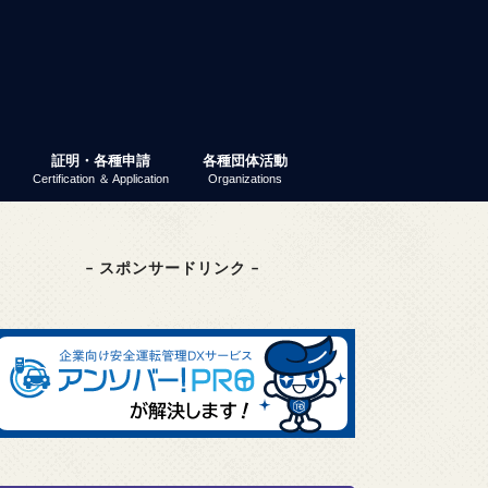
証明・各種申請
各種団体活動
Certification ＆ Application
Organizations
業ガイダンス
パーティー
 就活ナビ
原産地証明書（非特恵）
特定原産地証明書
容器包装リサイクル法
GS1事業者コード（旧ＪＡＮ企業コ
商工会議所検定
東京商工会議所検定
その他の検定
検定試験情報検索
商工振興委員
エコーレ(女性会)
富士商工会議所青年部（YEG）
富士貿易協議会
第三月曜会（定例勉強会）
(一社)富士環境保全協会
大規模災害対応連絡会
富士市商業振興協議会
富士健康印商店会
ード）
– スポンサードリンク –