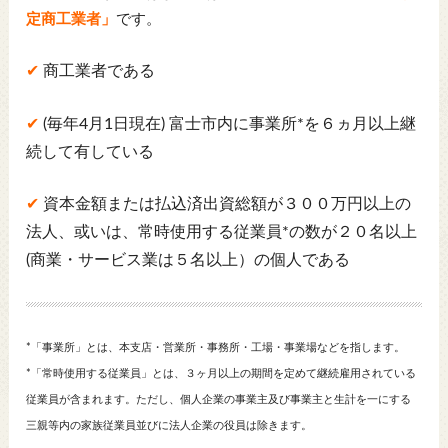
定商工業者」
です。
✔
商工業者である
✔
(毎年4月1日現在) 富士市内に事業所*を６ヵ月以上継
続して有している
✔
資本金額または払込済出資総額が３００万円以上の
法人、或いは、常時使用する従業員*の数が２０名以上
(商業・サービス業は５名以上）の個人である
*「事業所」とは、本支店・営業所・事務所・工場・事業場などを指します。
*「常時使用する従業員」とは、３ヶ月以上の期間を定めて継続雇用されている
従業員が含まれます。ただし、個人企業の事業主及び事業主と生計を一にする
三親等内の家族従業員並びに法人企業の役員は除きます。