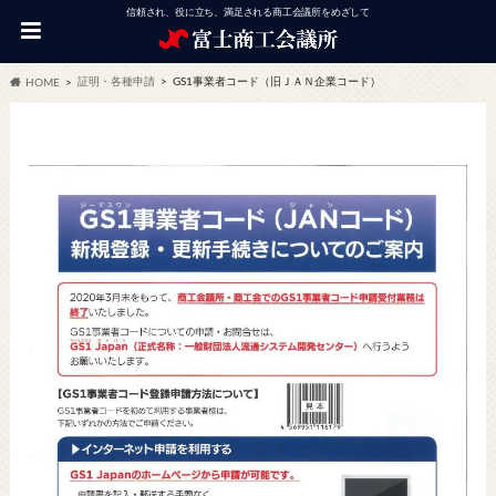
信頼され、役に立ち、満足される商工会議所をめざして
証明・各種申請
GS1事業者コード（旧ＪＡＮ企業コード）
HOME