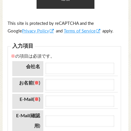
This site is protected by reCAPTCHA and the
Google
Privacy Policy
and
Terms of Service
apply.
入力項目
※
の項目は必須です。
会社名
お名前(
※
)
E-Mail(
※
)
E-Mail(確認
用)