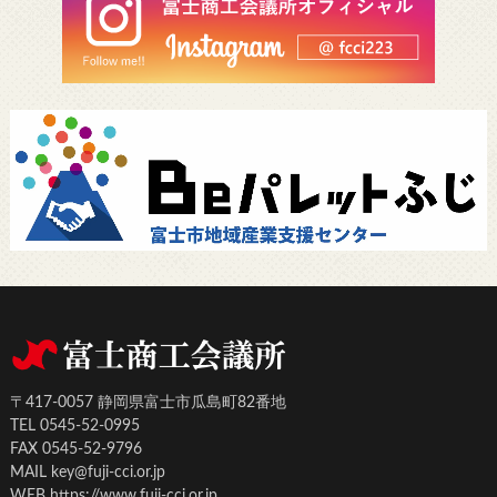
〒417-0057 静岡県富士市瓜島町82番地
TEL 0545-52-0995
FAX 0545-52-9796
MAIL key@fuji-cci.or.jp
WEB https://www.fuji-cci.or.jp