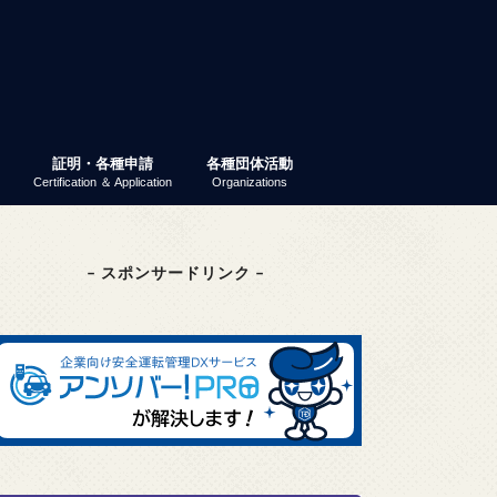
証明・各種申請
各種団体活動
Certification ＆ Application
Organizations
業ガイダンス
パーティー
 就活ナビ
原産地証明書（非特恵）
特定原産地証明書
容器包装リサイクル法
GS1事業者コード（旧ＪＡＮ企業コ
商工会議所検定
東京商工会議所検定
その他の検定
検定試験情報検索
商工振興委員
エコーレ(女性会)
富士商工会議所青年部（YEG）
富士貿易協議会
第三月曜会（定例勉強会）
(一社)富士環境保全協会
大規模災害対応連絡会
富士市商業振興協議会
富士健康印商店会
ード）
– スポンサードリンク –