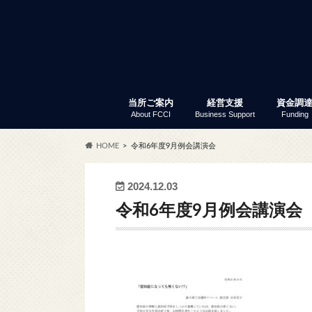
当所ご案内
経営支援
資金調
About FCCI
Business Support
Funding
入会のご案内
富士商工会議所 定款
会員サービス
アクセス
商工会議所とは
組織・事務局
当所の歴史
議員と議員選挙
部会・委員会
特定商工業者制度
富士商工会議所 事業報告
職員採用
経営支援
セミナー・イベント
創業支援
専門家窓口相談
労働保険事務代行
事業承継
記帳指導
あなたも商店主事業補助金
経営リスク対策
事業継続力強化計画策定支
補助金情報
商工振興委員
調査・統計資料
小規模
普通貸
「会員限
セ
ふ
会
共
会
商
労
会
貿
会
HOME
令和6年度9月例会講演会
サー
2024.12.03
令和6年度9月例会講演会