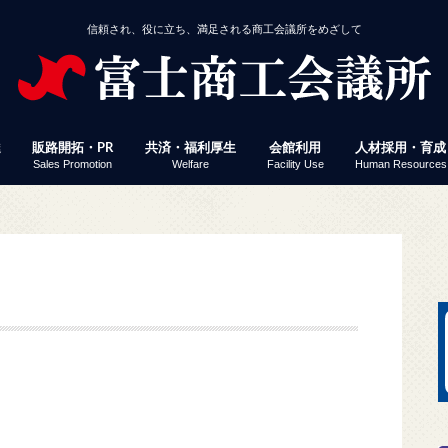
信頼され、役に立ち、満足される商工会議所をめざして
達
販路開拓・PR
共済・福利厚生
会館利用
人材採用・育成
Sales Promotion
Welfare
Facility Use
Human Resources
援
事業者経営改善資金
付
定」 連携融資
ミナー・イベント
じさん得々クーポン
議所ニュース（情報ポケット便）
済・福利厚生
館利用
工会議所ＷＥＢセミナー
働保険事務代行
員サービス プレスリリース配信
易関係証明
報誌掲載パズル応募
会員企業ＷＥＢ検索
富士ブランド認定
富士市産業まつり 商工フェア
会議所ニュース（情報ポケット便）
経営発達支援計画
経営革新
生命共済「Newふじさん共済」
特定退職金共済
健康経営
優良従業員表彰
火災共済
貸し会議室
展示コーナー
予約状況
富士地区合同企
パソコン教室
検定試験
縁むすびん婚活
富士商工会議所
ビス「PR TIMES」