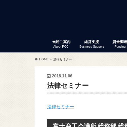
当所ご案内
経営支援
資金調
About FCCI
Business Support
Funding
入会のご案内
富士商工会議所 定款
会員サービス
アクセス
商工会議所とは
組織・事務局
当所の歴史
議員と議員選挙
部会・委員会
特定商工業者制度
富士商工会議所 事業報告
職員採用
経営支援
セミナー・イベント
創業支援
専門家窓口相談
労働保険事務代行
事業承継
記帳指導
あなたも商店主事業補助金
経営リスク対策
事業継続力強化計画策定支
補助金情報
商工振興委員
調査・統計資料
小規模
普通貸
「会員限
セ
ふ
会
共
会
商
労
会
貿
会
HOME
法律セミナー
サー
2018.11.06
法律セミナー
法律セミナー
富士商工会議所 総務部 総