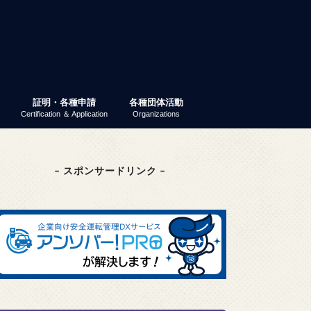
証明・各種申請
各種団体活動
Certification ＆ Application
Organizations
業ガイダンス
パーティー
 就活ナビ
原産地証明書（非特恵）
特定原産地証明書
容器包装リサイクル法
GS1事業者コード（旧ＪＡＮ企業コ
商工会議所検定
東京商工会議所検定
その他の検定
検定試験情報検索
商工振興委員
エコーレ(女性会)
富士商工会議所青年部（YEG）
富士貿易協議会
第三月曜会（定例勉強会）
(一社)富士環境保全協会
大規模災害対応連絡会
富士市商業振興協議会
富士健康印商店会
ード）
– スポンサードリンク –