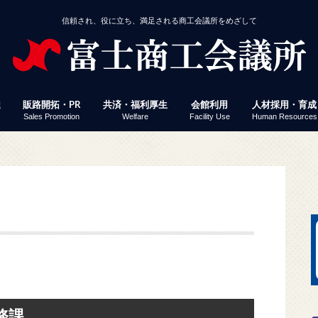
信頼され、役に立ち、満足される商工会議所をめざして
達
販路開拓・PR
共済・福利厚生
会館利用
人材採用・育成
Sales Promotion
Welfare
Facility Use
Human Resources
援
事業者経営改善資金
付
定」 連携融資
ミナー・イベント
じさん得々クーポン
議所ニュース（情報ポケット便）
済・福利厚生
館利用
工会議所ＷＥＢセミナー
働保険事務代行
員サービス プレスリリース配信
易関係証明
報誌掲載パズル応募
会員企業ＷＥＢ検索
富士ブランド認定
富士市産業まつり 商工フェア
会議所ニュース（情報ポケット便）
経営発達支援計画
経営革新
生命共済「Newふじさん共済」
特定退職金共済
健康経営
優良従業員表彰
火災共済
貸し会議室
展示コーナー
予約状況
富士地区合同企
パソコン教室
検定試験
縁むすびん婚活
富士商工会議所
ビス「PR TIMES」
務課