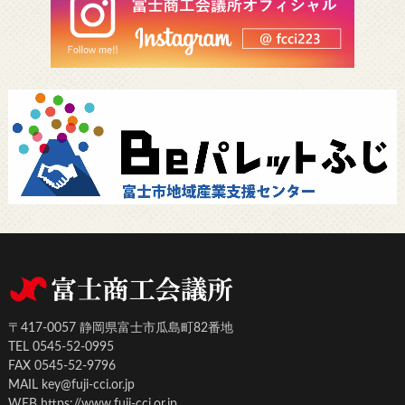
〒417-0057 静岡県富士市瓜島町82番地
TEL 0545-52-0995
FAX 0545-52-9796
MAIL key@fuji-cci.or.jp
WEB https://www.fuji-cci.or.jp