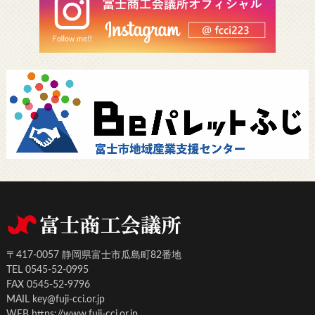
〒417-0057 静岡県富士市瓜島町82番地
TEL 0545-52-0995
FAX 0545-52-9796
MAIL key@fuji-cci.or.jp
WEB https://www.fuji-cci.or.jp