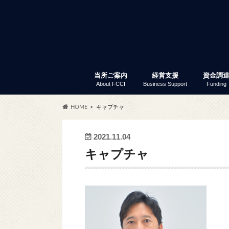
当所ご案内
経営支援
資金調
About FCCI
Business Support
Funding
入会のご案内
富士商工会議所 定款
会員サービス
アクセス
商工会議所とは
組織・事務局
当所の歴史
議員と議員選挙
部会・委員会
特定商工業者制度
富士商工会議所 事業報告
職員採用
経営支援
セミナー・イベント
創業支援
専門家窓口相談
労働保険事務代行
事業承継
記帳指導
あなたも商店主事業補助金
経営リスク対策
事業継続力強化計画策定支
補助金情報
商工振興委員
調査・統計資料
小規模
普通貸
「会員限
セ
ふ
会
共
会
商
労
会
貿
会
HOME
キャプチャ
サー
2021.11.04
キャプチャ