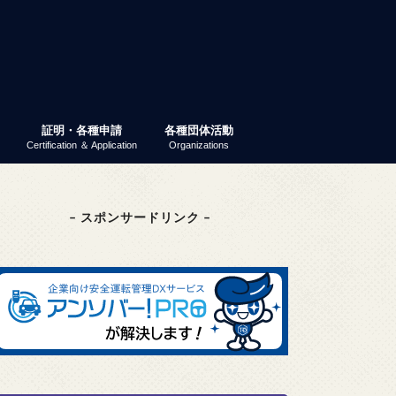
証明・各種申請
各種団体活動
Certification ＆ Application
Organizations
業ガイダンス
パーティー
 就活ナビ
原産地証明書（非特恵）
特定原産地証明書
容器包装リサイクル法
GS1事業者コード（旧ＪＡＮ企業コ
商工会議所検定
東京商工会議所検定
その他の検定
検定試験情報検索
商工振興委員
エコーレ(女性会)
富士商工会議所青年部（YEG）
富士貿易協議会
第三月曜会（定例勉強会）
(一社)富士環境保全協会
大規模災害対応連絡会
富士市商業振興協議会
富士健康印商店会
ード）
– スポンサードリンク –