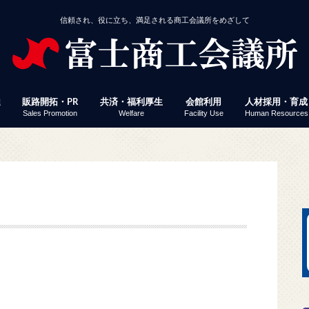
信頼され、役に立ち、満足される商工会議所をめざして
達
販路開拓・PR
共済・福利厚生
会館利用
人材採用・育成
Sales Promotion
Welfare
Facility Use
Human Resources
援
事業者経営改善資金
付
定」 連携融資
ミナー・イベント
じさん得々クーポン
議所ニュース（情報ポケット便）
済・福利厚生
館利用
工会議所ＷＥＢセミナー
働保険事務代行
員サービス プレスリリース配信
易関係証明
報誌掲載パズル応募
会員企業ＷＥＢ検索
富士ブランド認定
富士市産業まつり 商工フェア
会議所ニュース（情報ポケット便）
経営発達支援計画
経営革新
生命共済「Newふじさん共済」
特定退職金共済
健康経営
優良従業員表彰
火災共済
貸し会議室
展示コーナー
予約状況
富士地区合同企
パソコン教室
検定試験
縁むすびん婚活
富士商工会議所
ビス「PR TIMES」