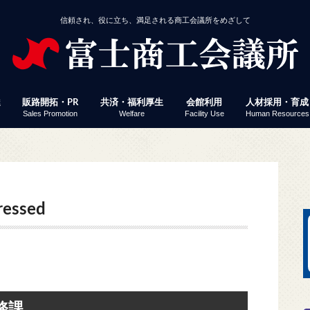
信頼され、役に立ち、満足される商工会議所をめざして
達
販路開拓・PR
共済・福利厚生
会館利用
人材採用・育成
Sales Promotion
Welfare
Facility Use
Human Resources
援
事業者経営改善資金
付
定」 連携融資
ミナー・イベント
じさん得々クーポン
議所ニュース（情報ポケット便）
済・福利厚生
館利用
工会議所ＷＥＢセミナー
働保険事務代行
員サービス プレスリリース配信
易関係証明
報誌掲載パズル応募
会員企業ＷＥＢ検索
富士ブランド認定
富士市産業まつり 商工フェア
会議所ニュース（情報ポケット便）
経営発達支援計画
経営革新
生命共済「Newふじさん共済」
特定退職金共済
健康経営
優良従業員表彰
火災共済
貸し会議室
展示コーナー
予約状況
富士地区合同企
パソコン教室
検定試験
縁むすびん婚活
富士商工会議所
ビス「PR TIMES」
essed
務課