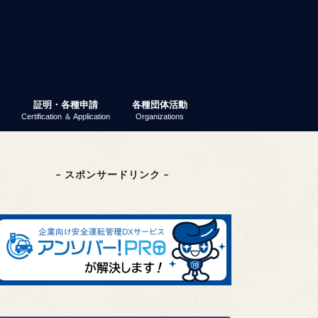
証明・各種申請
各種団体活動
Certification ＆ Application
Organizations
業ガイダンス
パーティー
 就活ナビ
原産地証明書（非特恵）
特定原産地証明書
容器包装リサイクル法
GS1事業者コード（旧ＪＡＮ企業コ
商工会議所検定
東京商工会議所検定
その他の検定
検定試験情報検索
商工振興委員
エコーレ(女性会)
富士商工会議所青年部（YEG）
富士貿易協議会
第三月曜会（定例勉強会）
(一社)富士環境保全協会
大規模災害対応連絡会
富士市商業振興協議会
富士健康印商店会
ード）
– スポンサードリンク –