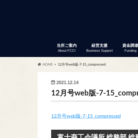
当所ご案内
経営支援
資金調
About FCCI
Business Support
Funding
入会のご案内
富士商工会議所 定款
会員サービス
アクセス
商工会議所とは
組織・事務局
当所の歴史
議員と議員選挙
部会・委員会
特定商工業者制度
富士商工会議所 事業報告
職員採用
経営支援
セミナー・イベント
創業支援
専門家窓口相談
労働保険事務代行
事業承継
記帳指導
あなたも商店主事業補助金
経営リスク対策
事業継続力強化計画策定支
補助金情報
商工振興委員
調査・統計資料
小規模
普通貸
「会員限
セ
ふ
会
共
会
商
労
会
貿
会
HOME
12月号web版-7-15_compressed
サー
2021.12.14
12月号web版-7-15_compr
12月号web版-7-15_compressed
富士商工会議所 総務部 総