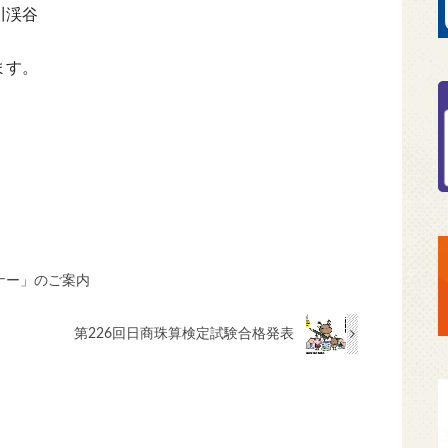
川渓谷
ます。
ナー」のご案内
第226回日商珠算検定試験合格発表