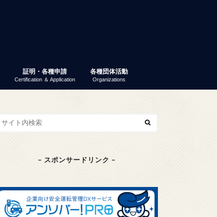
証明・各種申請
各種団体活動
Certification ＆ Application
Organizations
業ガイダンス
パーティー
 就活ナビ
原産地証明書（非特恵）
特定原産地証明書
容器包装リサイクル法
GS1事業者コード（旧ＪＡＮ企業コ
商工会議所検定
東京商工会議所検定
その他の検定
検定試験情報検索
商工振興委員
エコーレ(女性会)
富士商工会議所青年部（YEG）
富士貿易協議会
第三月曜会（定例勉強会）
(一社)富士環境保全協会
大規模災害対応連絡会
富士市商業振興協議会
富士健康印商店会
ード）
– スポンサードリンク –