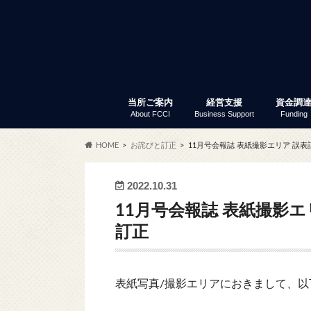
当所ご案内
経営支援
資金調
About FCCI
Business Support
Funding
入会のご案内
富士商工会議所 定款
会員サービス
アクセス
商工会議所とは
組織・事務局
当所の歴史
議員と議員選挙
部会・委員会
特定商工業者制度
富士商工会議所 事業報告
職員採用
経営支援
セミナー・イベント
創業支援
専門家窓口相談
労働保険事務代行
事業承継
記帳指導
あなたも商店主事業補助金
経営リスク対策
事業継続力強化計画策定支
補助金情報
商工振興委員
調査・統計資料
小規模
普通貸
「会員限
セ
ふ
会
共
会
商
労
会
貿
会
HOME
お詫びと訂正
11月号会報誌 表紙撮影エリア 誤
サー
2022.10.31
11月号会報誌 表紙撮影
訂正
表紙写真/撮影エリアにおきまして、