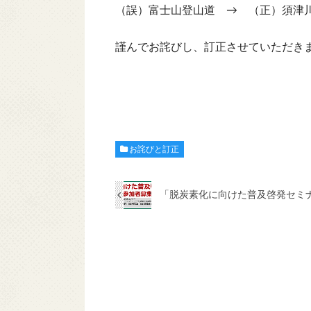
（誤）富士山登山道 → （正）須津
謹んでお詫びし、訂正させていただき
お詫びと訂正
「脱炭素化に向けた普及啓発セミ