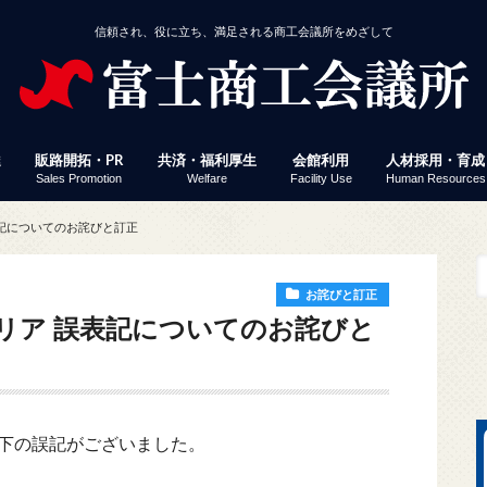
信頼され、役に立ち、満足される商工会議所をめざして
達
販路開拓・PR
共済・福利厚生
会館利用
人材採用・育成
Sales Promotion
Welfare
Facility Use
Human Resources
援
事業者経営改善資金
付
定」 連携融資
ミナー・イベント
じさん得々クーポン
議所ニュース（情報ポケット便）
済・福利厚生
館利用
工会議所ＷＥＢセミナー
働保険事務代行
員サービス プレスリリース配信
易関係証明
報誌掲載パズル応募
会員企業ＷＥＢ検索
富士ブランド認定
富士市産業まつり 商工フェア
会議所ニュース（情報ポケット便）
経営発達支援計画
経営革新
生命共済「Newふじさん共済」
特定退職金共済
健康経営
優良従業員表彰
火災共済
貸し会議室
展示コーナー
予約状況
富士地区合同企
パソコン教室
検定試験
縁むすびん婚活
富士商工会議所
表記についてのお詫びと訂正
ビス「PR TIMES」
お詫びと訂正
エリア 誤表記についてのお詫びと
以下の誤記がございました。