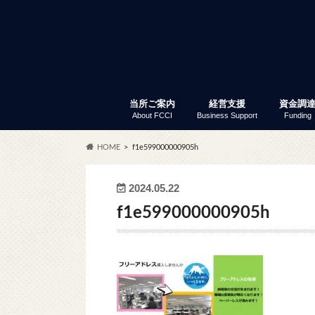
当所ご案内
経営支援
資金調
About FCCI
Business Support
Funding
入会のご案内
富士商工会議所 定款
会員サービス
アクセス
商工会議所とは
組織・事務局
当所の歴史
議員と議員選挙
部会・委員会
特定商工業者制度
富士商工会議所 事業報告
職員採用
経営支援
セミナー・イベント
創業支援
専門家窓口相談
労働保険事務代行
事業承継
記帳指導
あなたも商店主事業補助金
経営リスク対策
事業継続力強化計画策定支
補助金情報
商工振興委員
調査・統計資料
小規模
普通貸
「会員限
セ
ふ
会
共
会
商
労
会
貿
会
HOME
f1e599000000905h
サー
2024.05.22
f1e599000000905h