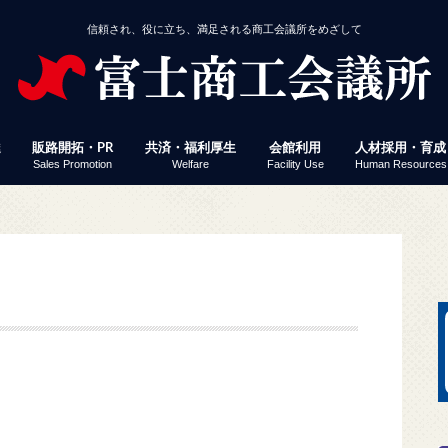
信頼され、役に立ち、満足される商工会議所をめざして
達
販路開拓・PR
共済・福利厚生
会館利用
人材採用・育成
Sales Promotion
Welfare
Facility Use
Human Resources
援
事業者経営改善資金
付
定」 連携融資
ミナー・イベント
じさん得々クーポン
議所ニュース（情報ポケット便）
済・福利厚生
館利用
工会議所ＷＥＢセミナー
働保険事務代行
員サービス プレスリリース配信
易関係証明
報誌掲載パズル応募
会員企業ＷＥＢ検索
富士ブランド認定
富士市産業まつり 商工フェア
会議所ニュース（情報ポケット便）
経営発達支援計画
経営革新
生命共済「Newふじさん共済」
特定退職金共済
健康経営
優良従業員表彰
火災共済
貸し会議室
展示コーナー
予約状況
富士地区合同企
パソコン教室
検定試験
縁むすびん婚活
富士商工会議所
ビス「PR TIMES」