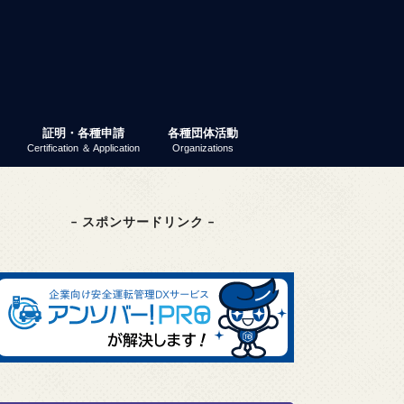
証明・各種申請
各種団体活動
Certification ＆ Application
Organizations
業ガイダンス
パーティー
 就活ナビ
原産地証明書（非特恵）
特定原産地証明書
容器包装リサイクル法
GS1事業者コード（旧ＪＡＮ企業コ
商工会議所検定
東京商工会議所検定
その他の検定
検定試験情報検索
商工振興委員
エコーレ(女性会)
富士商工会議所青年部（YEG）
富士貿易協議会
第三月曜会（定例勉強会）
(一社)富士環境保全協会
大規模災害対応連絡会
富士市商業振興協議会
富士健康印商店会
ード）
– スポンサードリンク –