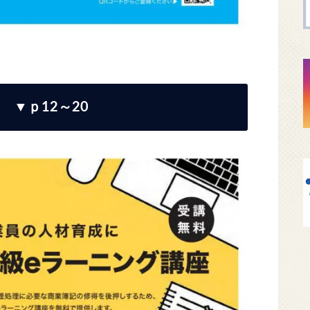
 ▼ｐ12～20