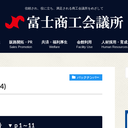
信頼され、役に立ち、満足される商工会議所をめざして
達
販路開拓・PR
共済・福利厚生
会館利用
人材採用・育成
Sales Promotion
Welfare
Facility Use
Human Resources
援
事業者経営改善資金
付
定」 連携融資
ミナー・イベント
じさん得々クーポン
議所ニュース（情報ポケット便）
済・福利厚生
館利用
工会議所ＷＥＢセミナー
働保険事務代行
員サービス プレスリリース配信
易関係証明
報誌掲載パズル応募
会員企業ＷＥＢ検索
富士ブランド認定
富士市産業まつり 商工フェア
会議所ニュース（情報ポケット便）
経営発達支援計画
経営革新
生命共済「Newふじさん共済」
特定退職金共済
健康経営
優良従業員表彰
火災共済
貸し会議室
展示コーナー
予約状況
富士地区合同企
パソコン教室
検定試験
縁むすびん婚活
富士商工会議所
ビス「PR TIMES」
バックナンバー
4)
号 ▼ｐ1～11