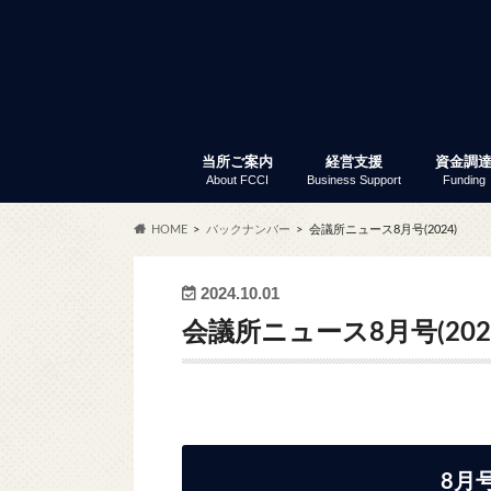
当所ご案内
経営支援
資金調
About FCCI
Business Support
Funding
入会のご案内
富士商工会議所 定款
会員サービス
アクセス
商工会議所とは
組織・事務局
当所の歴史
議員と議員選挙
部会・委員会
特定商工業者制度
富士商工会議所 事業報告
職員採用
経営支援
セミナー・イベント
創業支援
専門家窓口相談
労働保険事務代行
事業承継
記帳指導
あなたも商店主事業補助金
経営リスク対策
事業継続力強化計画策定支
補助金情報
商工振興委員
調査・統計資料
小規模
普通貸
「会員限
セ
ふ
会
共
会
商
労
会
貿
会
HOME
バックナンバー
会議所ニュース8月号(2024)
サー
2024.10.01
会議所ニュース8月号(202
8月