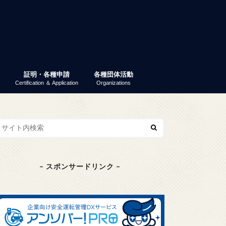
証明・各種申請
各種団体活動
Certification ＆ Application
Organizations
業ガイダンス
パーティー
 就活ナビ
原産地証明書（非特恵）
特定原産地証明書
容器包装リサイクル法
GS1事業者コード（旧ＪＡＮ企業コ
商工会議所検定
東京商工会議所検定
その他の検定
検定試験情報検索
商工振興委員
エコーレ(女性会)
富士商工会議所青年部（YEG）
富士貿易協議会
第三月曜会（定例勉強会）
(一社)富士環境保全協会
大規模災害対応連絡会
富士市商業振興協議会
富士健康印商店会
ード）
– スポンサードリンク –