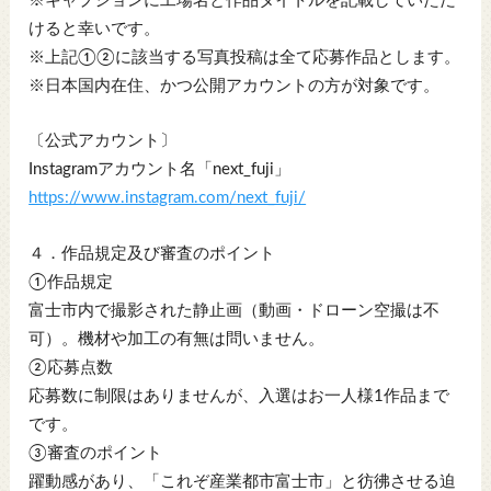
※キャプションに工場名と作品タイトルを記載していただ
けると幸いです。
※上記①②に該当する写真投稿は全て応募作品とします。
※日本国内在住、かつ公開アカウントの方が対象です。
〔公式アカウント〕
Instagramアカウント名「next_fuji」
https://www.instagram.com/next_fuji/
４．作品規定及び審査のポイント
①作品規定
富士市内で撮影された静止画（動画・ドローン空撮は不
可）。機材や加工の有無は問いません。
②応募点数
応募数に制限はありませんが、入選はお一人様1作品まで
です。
③審査のポイント
躍動感があり、「これぞ産業都市富士市」と彷彿させる迫