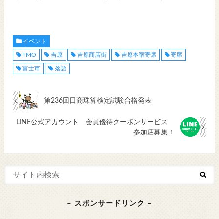
イベント
TMO
吉原
吉原商店街
吉原本宿寄席
寄席
富士市
落語
第236回日商珠算検定試験合格発表
LINE公式アカウント 会員優待クーポンサービス
参加店募集！
– スポンサードリンク –