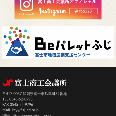
〒417-0057 静岡県富士市瓜島町82番地
TEL 0545-52-0995
FAX 0545-52-9796
MAIL key@fuji-cci.or.jp
WEB https://www.fuji-cci.or.jp