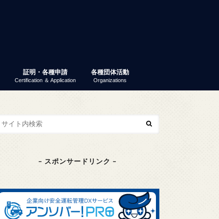
証明・各種申請
各種団体活動
Certification ＆ Application
Organizations
業ガイダンス
パーティー
 就活ナビ
原産地証明書（非特恵）
特定原産地証明書
容器包装リサイクル法
GS1事業者コード（旧ＪＡＮ企業コ
商工会議所検定
東京商工会議所検定
その他の検定
検定試験情報検索
商工振興委員
エコーレ(女性会)
富士商工会議所青年部（YEG）
富士貿易協議会
第三月曜会（定例勉強会）
(一社)富士環境保全協会
大規模災害対応連絡会
富士市商業振興協議会
富士健康印商店会
ード）
– スポンサードリンク –