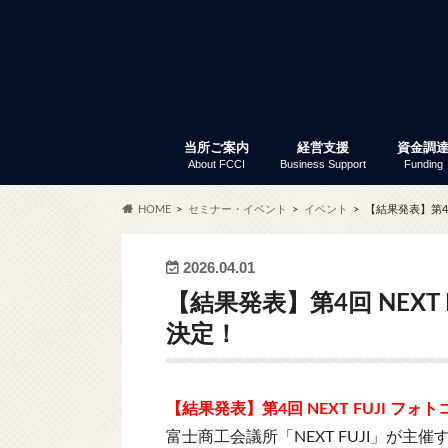
当所ご案内
経営支援
資金調
About FCCI
Business Support
Funding
入会のご案内
富士商工会議所 定款
会員サービス
アクセス
商工会議所とは
組織・事務局
当所の歴史
議員と議員選挙
部会・委員会
特定商工業者制度
富士商工会議所 事業報告
職員採用
経営支援
セミナー・イベント
創業支援
専門家窓口相談
労働保険事務代行
事業承継
記帳指導
あなたも商店主事業補助金
経営リスク対策
事業継続力強化計画策定支
補助金情報
商工振興委員
調査・統計資料
小規模
普通貸
「会員限
セ
ふ
会
共
会
商
労
会
貿
会
HOME
セミナー・イベント
イベント
【結果発表】第4回
サー
2026.04.01
【結果発表】第4回 NEXT
決定！
【結果発表】第4回 NEXT FUJI フ
富士商工会議所「NEXT FUJI」が主催す