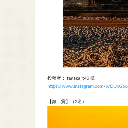
投稿者： tanaka_t40 様
https://www.instagram.com/p/DUxG66
【銀 賞】（2名）