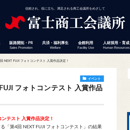
信頼され、役に立ち、満足される商工会議所をめざして
達
販路開拓・PR
共済・福利厚生
会館利用
人材採用・育成
Sales Promotion
Welfare
Facility Use
Human Resources
援
事業者経営改善資金
付
定」 連携融資
ミナー・イベント
じさん得々クーポン
議所ニュース（情報ポケット便）
済・福利厚生
館利用
工会議所ＷＥＢセミナー
働保険事務代行
員サービス プレスリリース配信
易関係証明
報誌掲載パズル応募
会員企業ＷＥＢ検索
富士ブランド認定
富士市産業まつり 商工フェア
会議所ニュース（情報ポケット便）
経営発達支援計画
経営革新
生命共済「Newふじさん共済」
特定退職金共済
健康経営
優良従業員表彰
火災共済
貸し会議室
展示コーナー
予約状況
富士地区合同企
パソコン教室
検定試験
縁むすびん婚活
富士商工会議所
 NEXT FUJI フォトコンテスト 入賞作品決定！
ビス「PR TIMES」
イベント
 FUJI フォトコンテスト 入賞作品
ォトコンテスト 入賞作品決定！
る「第4回 NEXT FUJI フォトコンテスト」の結果