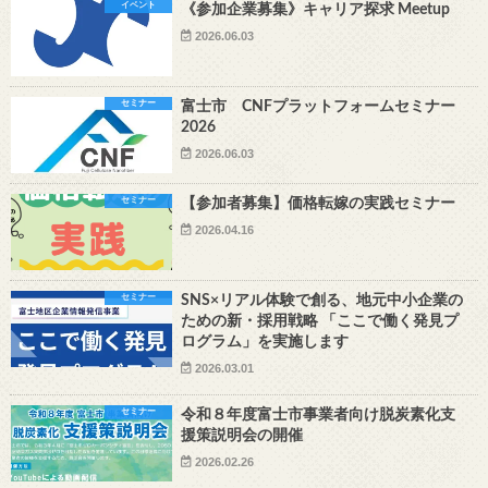
イベント
《参加企業募集》キャリア探求 Meetup
2026.06.03
セミナー
富士市 CNFプラットフォームセミナー
2026
2026.06.03
セミナー
【参加者募集】価格転嫁の実践セミナー
2026.04.16
セミナー
SNS×リアル体験で創る、地元中小企業の
ための新・採用戦略 「ここで働く発見プ
ログラム」を実施します
2026.03.01
セミナー
令和８年度富士市事業者向け脱炭素化支
援策説明会の開催
2026.02.26