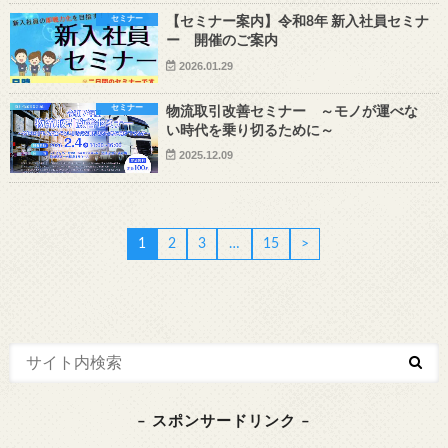
セミナー
【セミナー案内】令和8年 新入社員セミナ
ー 開催のご案内
2026.01.29
セミナー
物流取引改善セミナー ～モノが運べな
い時代を乗り切るために～
2025.12.09
1
2
3
…
15
>
– スポンサードリンク –