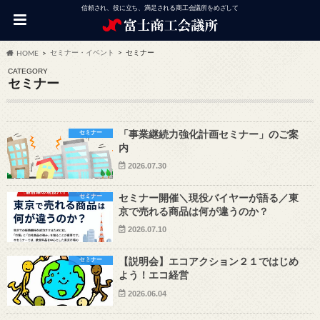
信頼され、役に立ち、満足される商工会議所をめざして
セミナー・イベント
セミナー
HOME
CATEGORY
セミナー
セミナー
「事業継続力強化計画セミナー」のご案
内
2026.07.30
セミナー
セミナー開催＼現役バイヤーが語る／東
京で売れる商品は何が違うのか？
2026.07.10
セミナー
【説明会】エコアクション２１ではじめ
よう！エコ経営
2026.06.04