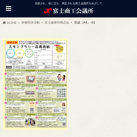
信頼され、役に立ち、満足される商工会議所をめざして
各種団体活動
富士健康印商店会
完成（A4）-02
HOME