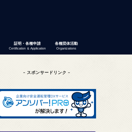
証明・各種申請
各種団体活動
Certification ＆ Application
Organizations
業ガイダンス
パーティー
 就活ナビ
原産地証明書（非特恵）
特定原産地証明書
容器包装リサイクル法
GS1事業者コード（旧ＪＡＮ企業コ
商工会議所検定
東京商工会議所検定
その他の検定
検定試験情報検索
商工振興委員
エコーレ(女性会)
富士商工会議所青年部（YEG）
富士貿易協議会
第三月曜会（定例勉強会）
(一社)富士環境保全協会
大規模災害対応連絡会
富士市商業振興協議会
富士健康印商店会
ード）
– スポンサードリンク –