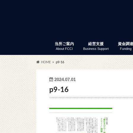
当所ご案内
経営支援
資金調
About FCCI
Business Support
Funding
入会のご案内
富士商工会議所 定款
会員サービス
アクセス
商工会議所とは
組織・事務局
当所の歴史
議員と議員選挙
部会・委員会
特定商工業者制度
富士商工会議所 事業報告
職員採用
経営支援
セミナー・イベント
創業支援
専門家窓口相談
労働保険事務代行
事業承継
記帳指導
あなたも商店主事業補助金
経営リスク対策
事業継続力強化計画策定支
補助金情報
商工振興委員
調査・統計資料
小規模
普通貸
「会員限
セ
ふ
会
共
会
商
労
会
貿
会
HOME
p9-16
サー
2024.07.01
p9-16