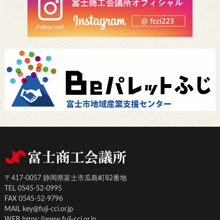
〒417-0057 静岡県富士市瓜島町82番地
TEL 0545-52-0995
FAX 0545-52-9796
MAIL key@fuji-cci.or.jp
WEB https://www.fuji-cci.or.jp