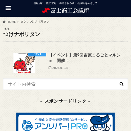
信頼され、役に立ち、満足される商工会議所をめざして
タグ : つけナポリタン
HOME
TAG
つけナポリタン
イベント
【イベント】第9回吉原まるごとマルシ
ェ 開催！
2024.01.25
– スポンサードリンク –