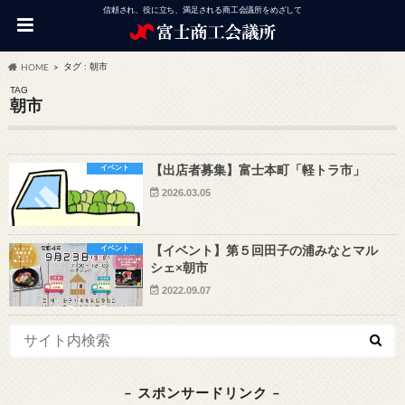
信頼され、役に立ち、満足される商工会議所をめざして
タグ : 朝市
HOME
TAG
朝市
イベント
【出店者募集】富士本町「軽トラ市」
2026.03.05
イベント
【イベント】第５回田子の浦みなとマル
シェ×朝市
2022.09.07
– スポンサードリンク –