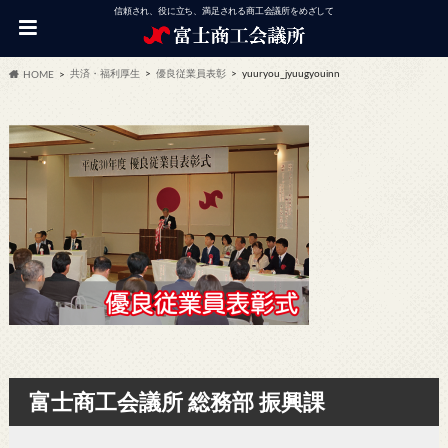
信頼され、役に立ち、満足される商工会議所をめざして
共済・福利厚生
優良従業員表彰
yuuryou_jyuugyouinn
HOME
富士商工会議所 総務部 振興課