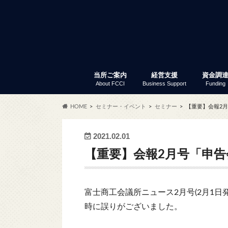
当所ご案内
経営支援
資金調
About FCCI
Business Support
Funding
入会のご案内
富士商工会議所 定款
会員サービス
アクセス
商工会議所とは
組織・事務局
当所の歴史
議員と議員選挙
部会・委員会
特定商工業者制度
富士商工会議所 事業報告
職員採用
経営支援
セミナー・イベント
創業支援
専門家窓口相談
労働保険事務代行
事業承継
記帳指導
あなたも商店主事業補助金
経営リスク対策
事業継続力強化計画策定支
補助金情報
商工振興委員
調査・統計資料
小規模
普通貸
「会員限
セ
ふ
会
共
会
商
労
会
貿
会
HOME
セミナー・イベント
セミナー
【重要】会報2月
サー
2021.02.01
【重要】会報2月号「申告
富士商工会議所ニュース2月号(2月1日
時に誤りがございました。