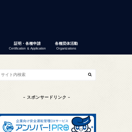
証明・各種申請
各種団体活動
Certification ＆ Application
Organizations
業ガイダンス
パーティー
 就活ナビ
原産地証明書（非特恵）
特定原産地証明書
容器包装リサイクル法
GS1事業者コード（旧ＪＡＮ企業コ
商工会議所検定
東京商工会議所検定
その他の検定
検定試験情報検索
商工振興委員
エコーレ(女性会)
富士商工会議所青年部（YEG）
富士貿易協議会
第三月曜会（定例勉強会）
(一社)富士環境保全協会
大規模災害対応連絡会
富士市商業振興協議会
富士健康印商店会
ード）
– スポンサードリンク –