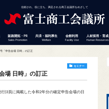
信頼され、役に立ち、満足される商工会議所をめざして
達
販路開拓・PR
共済・福利厚生
会館利用
人材採用・育成
Sales Promotion
Welfare
Facility Use
Human Resources
援
事業者経営改善資金
付
定」 連携融資
ミナー・イベント
じさん得々クーポン
議所ニュース（情報ポケット便）
済・福利厚生
館利用
工会議所ＷＥＢセミナー
働保険事務代行
員サービス プレスリリース配信
易関係証明
報誌掲載パズル応募
会員企業ＷＥＢ検索
富士ブランド認定
富士市産業まつり 商工フェア
会議所ニュース（情報ポケット便）
経営発達支援計画
経営革新
生命共済「Newふじさん共済」
特定退職金共済
健康経営
優良従業員表彰
火災共済
貸し会議室
展示コーナー
予約状況
富士地区合同企
パソコン教室
検定試験
縁むすびん婚活
富士商工会議所
号「申告会場 日時」の訂正
ビス「PR TIMES」
セミナー
会場 日時」の訂正
発行)3頁に掲載した令和2年分の確定申告会場の日