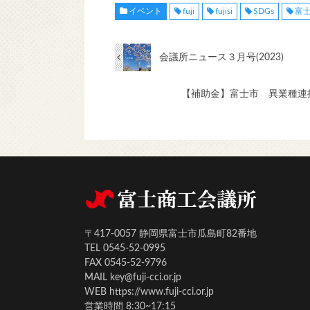
イベント
fuji
fujisi
SDGs
富
会議所ニュース３月号(2023)
【補助金】富士市 異業種連
〒417-0057 静岡県富士市瓜島町82番地
TEL 0545-52-0995
FAX 0545-52-9796
MAIL key@fuji-cci.or.jp
WEB https://www.fuji-cci.or.jp
営業時間 8:30~17:15