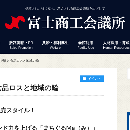
信頼され、役に立ち、満足される商工会議所をめざして
達
販路開拓・PR
共済・福利厚生
会館利用
人材採用・育成
Sales Promotion
Welfare
Facility Use
Human Resources
援
事業者経営改善資金
付
定」 連携融資
ミナー・イベント
じさん得々クーポン
議所ニュース（情報ポケット便）
済・福利厚生
館利用
工会議所ＷＥＢセミナー
働保険事務代行
員サービス プレスリリース配信
易関係証明
報誌掲載パズル応募
会員企業ＷＥＢ検索
富士ブランド認定
富士市産業まつり 商工フェア
会議所ニュース（情報ポケット便）
経営発達支援計画
経営革新
生命共済「Newふじさん共済」
特定退職金共済
健康経営
優良従業員表彰
火災共済
貸し会議室
展示コーナー
予約状況
富士地区合同企
パソコン教室
検定試験
縁むすびん婚活
富士商工会議所
で繋ぐ 食品ロスと地域の輪
ビス「PR TIMES」
イベント
食品ロスと地域の輪
販売スタイル！
ド力を上げる「まちぐるMe（み）」