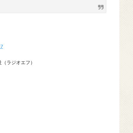
D7
社（ラジオエフ）