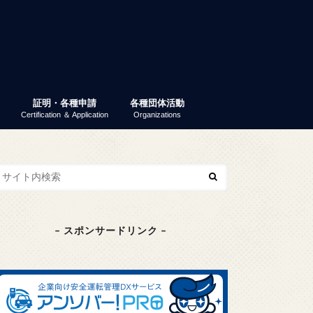
証明・各種申請
各種団体活動
Certification ＆ Application
Organizations
業ガイダンス
パーティー
 就活ナビ
原産地証明書（非特恵）
特定原産地証明書
容器包装リサイクル法
GS1事業者コード（旧ＪＡＮ企業コ
商工会議所検定
東京商工会議所検定
その他の検定
検定試験情報検索
商工振興委員
エコーレ(女性会)
富士商工会議所青年部（YEG）
富士貿易協議会
第三月曜会（定例勉強会）
(一社)富士環境保全協会
大規模災害対応連絡会
富士市商業振興協議会
富士健康印商店会
ード）
– スポンサードリンク –