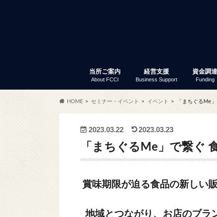
当所ご案内
経営支援
資金調
About FCCI
Business Support
Funding
入会のご案内
富士商工会議所 定款
会員サービス
アクセス
商工会議所とは
組織・事務局
当所の歴史
議員と議員選挙
部会・委員会
特定商工業者制度
富士商工会議所 事業報告
職員採用
経営支援
セミナー・イベント
創業支援
専門家窓口相談
労働保険事務代行
事業承継
記帳指導
あなたも商店主事業補助金
経営リスク対策
事業継続力強化計画策定支
補助金情報
商工振興委員
調査・統計資料
小規模
普通貸
「会員限
セ
ふ
会
共
会
商
労
会
貿
会
HOME
セミナー・イベント
イベント
「まちぐるMe」
サー
2023.03.22
2023.03.23
「まちぐるMe」で繋ぐ 
賞味期限が迫る食品の新しい
地域とつながり、お店のブラン