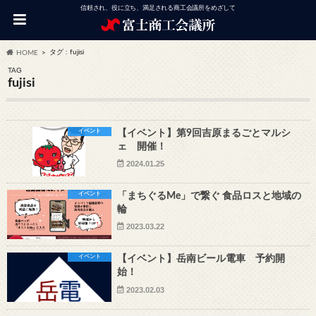
信頼され、役に立ち、満足される商工会議所をめざして
タグ : fujisi
HOME
TAG
fujisi
イベント
【イベント】第9回吉原まるごとマルシ
ェ 開催！
2024.01.25
イベント
「まちぐるMe」で繋ぐ 食品ロスと地域の
輪
2023.03.22
イベント
【イベント】岳南ビール電車 予約開
始！
2023.02.03