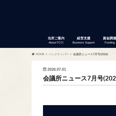
当所ご案内
経営支援
資金調
About FCCI
Business Support
Funding
入会のご案内
富士商工会議所 定款
会員サービス
アクセス
商工会議所とは
組織・事務局
当所の歴史
議員と議員選挙
部会・委員会
特定商工業者制度
富士商工会議所 事業報告
職員採用
経営支援
セミナー・イベント
創業支援
専門家窓口相談
労働保険事務代行
事業承継
記帳指導
あなたも商店主事業補助金
経営リスク対策
事業継続力強化計画策定支
補助金情報
商工振興委員
調査・統計資料
小規模
普通貸
「会員限
セ
ふ
会
共
会
商
労
会
貿
会
HOME
バックナンバー
会議所ニュース7月号(2026)
サー
2026.07.01
会議所ニュース7月号(202