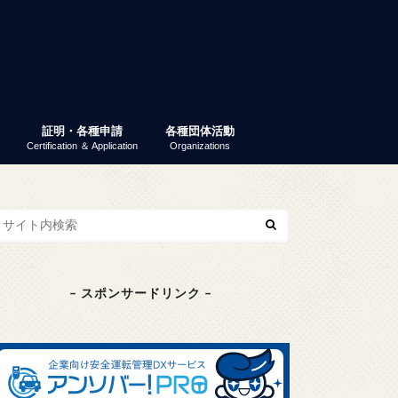
証明・各種申請
各種団体活動
Certification ＆ Application
Organizations
業ガイダンス
パーティー
 就活ナビ
原産地証明書（非特恵）
特定原産地証明書
容器包装リサイクル法
GS1事業者コード（旧ＪＡＮ企業コ
商工会議所検定
東京商工会議所検定
その他の検定
検定試験情報検索
商工振興委員
エコーレ(女性会)
富士商工会議所青年部（YEG）
富士貿易協議会
第三月曜会（定例勉強会）
(一社)富士環境保全協会
大規模災害対応連絡会
富士市商業振興協議会
富士健康印商店会
ード）
– スポンサードリンク –