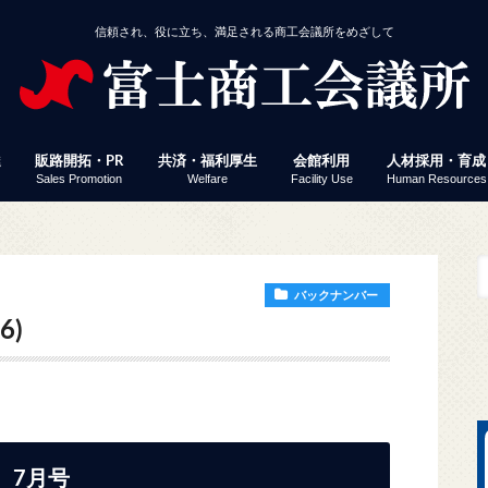
信頼され、役に立ち、満足される商工会議所をめざして
達
販路開拓・PR
共済・福利厚生
会館利用
人材採用・育成
Sales Promotion
Welfare
Facility Use
Human Resources
援
事業者経営改善資金
付
定」 連携融資
ミナー・イベント
じさん得々クーポン
議所ニュース（情報ポケット便）
済・福利厚生
館利用
工会議所ＷＥＢセミナー
働保険事務代行
員サービス プレスリリース配信
易関係証明
報誌掲載パズル応募
会員企業ＷＥＢ検索
富士ブランド認定
富士市産業まつり 商工フェア
会議所ニュース（情報ポケット便）
経営発達支援計画
経営革新
生命共済「Newふじさん共済」
特定退職金共済
健康経営
優良従業員表彰
火災共済
貸し会議室
展示コーナー
予約状況
富士地区合同企
パソコン教室
検定試験
縁むすびん婚活
富士商工会議所
ビス「PR TIMES」
バックナンバー
6)
7月号